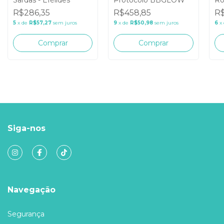
Sardas - Efélides
Protocolo BBGLOW
Ro
R$286,35
R$458,85
R$
5
x
de
R$57,27
sem juros
9
x
de
R$50,98
sem juros
6
x
Comprar
Comprar
Siga-nos
Navegação
Segurança