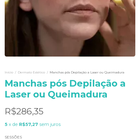
Início
/
Dermato Estético
/
Manchas pós Depilação a Laser ou Queimadura
Manchas pós Depilação a
Laser ou Queimadura
R$286,35
5
x
de
R$57,27
sem juros
SESSÕES