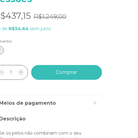
$437,15
R$1.249,00
x
de
R$54,64
sem juros
manho
P
Meios de pagamento
Descrição
Se os pelos não combinam com o seu