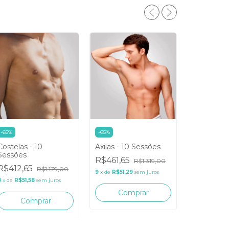
-
65
%
-
65
%
Costelas - 10
Axilas - 10 Sessões
-
65
%
Sessões
R$461,65
R$1.319,00
Antebraço
R$412,65
R$1.179,00
Sessões
9
x
de
R$51,29
sem juros
8
x
de
R$51,58
sem juros
R$755,6
Comprar
10
x
de
R$75,
Comprar
Com