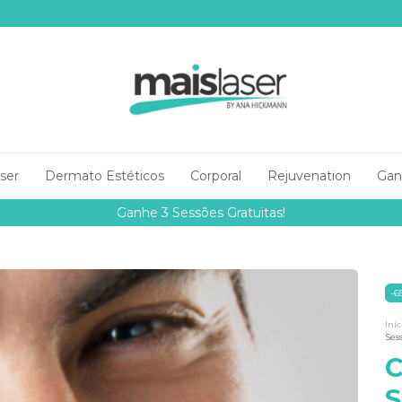
aser
Dermato Estéticos
Corporal
Rejuvenation
Gan
Ganhe 3 Sessões Gratuitas!
-
6
Iníc
Ses
C
S