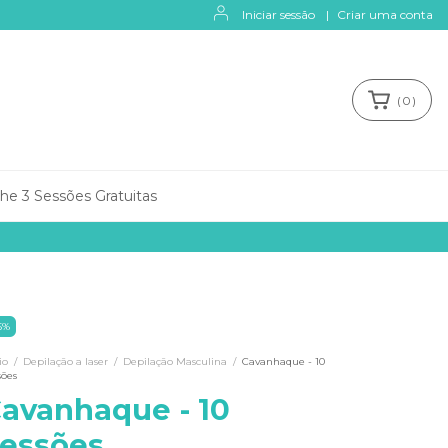
Iniciar sessão
|
Criar uma conta
(
0
)
he 3 Sessões Gratuitas
5
%
io
/
Depilação a laser
/
Depilação Masculina
/
Cavanhaque - 10
sões
avanhaque - 10
essões