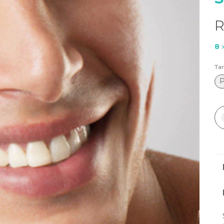
R
8
Ta