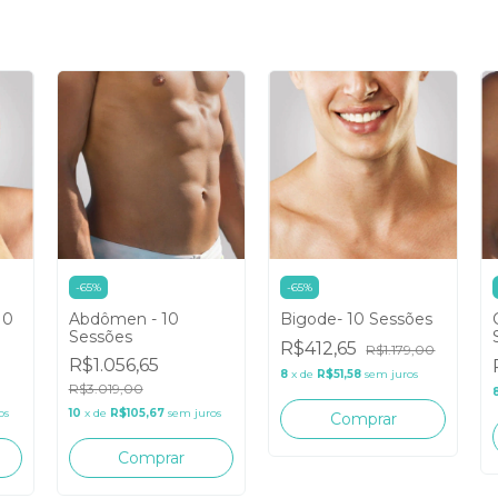
-
65
%
-
65
%
10
Abdômen - 10
Bigode- 10 Sessões
Sessões
R$412,65
R$1.179,00
R$1.056,65
8
x
de
R$51,58
sem juros
R$3.019,00
os
10
x
de
R$105,67
sem juros
Comprar
Comprar