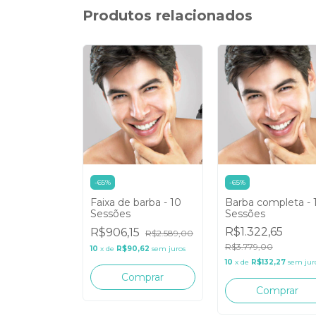
Produtos relacionados
-
65
%
-
65
%
 10 Sessões
Faixa de barba - 10
Barba completa - 
Sessões
Sessões
60
R$1.322,65
R$906,15
R$2.589,00
0
R$3.779,00
10
x
de
R$90,62
sem juros
,16
sem juros
10
x
de
R$132,27
sem jur
Comprar
mprar
Comprar