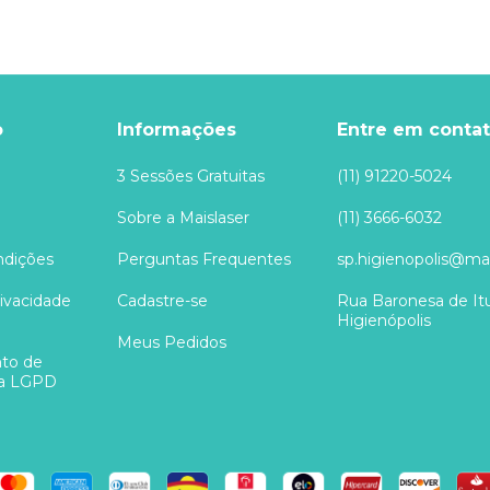
o
Informações
Entre em conta
3 Sessões Gratuitas
(11) 91220-5024
Sobre a Maislaser
(11) 3666-6032
ndições
Perguntas Frequentes
sp.higienopolis@mai
rivacidade
Cadastre-se
Rua Baronesa de Itu
Higienópolis
Meus Pedidos
to de
 a LGPD